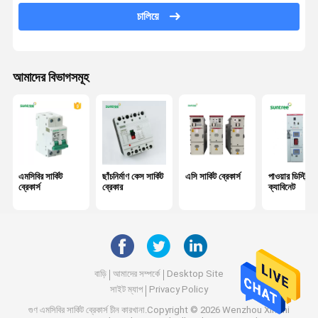
এসি সার্জ প্রটেক্টর
চালিয়ে
আরসিবিও সার্কিট ব্রেকার
সৌর প্যানেল কর্ড
আমাদের বিভাগসমূহ
ডাইরেক্ট কারেন্ট সার্কিট ব্রেকার্স
ডিসি বর্ধক রক্ষক
ডিসি বিচ্ছিন্ন সুইচ
এমসিবির সার্কিট
ছাঁচনির্মাণ কেস সার্কিট
এসি সার্কিট ব্রেকার্স
পাওয়ার ডিস্ট্রিব
ডিসি ফিউজ ধারক
ব্রেকার্স
ব্রেকার
ক্যাবিনেট
বাড়ি
আমাদের সম্পর্কে
Desktop Site
সাইট ম্যাপ
Privacy Policy
গুণ
এমসিবির সার্কিট ব্রেকার্স
চীন কারখানা.Copyright © 2026 Wenzhou Xinchi