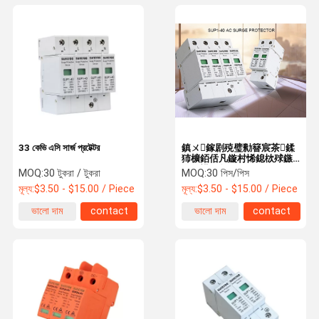
33 কেভি এসি সার্জ প্রটেক্টর
鎮ㄨ鎵剧殑璧勬簮宸茶鍒
犻櫎銆佸凡鏇村悕鎴栨殏鏃
朵笉鍙敤銆
MOQ:
30 টুকরা / টুকরা
MOQ:
30 পিস/পিস
মূল্য:
$3.50 - $15.00 / Piece
মূল্য:
$3.50 - $15.00 / Piece
ভালো দাম
contact
ভালো দাম
contact