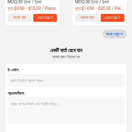
MOQ:
30 টুকরা / টুকরা
MOQ:
30 টুকরা / টুকরা
মূল্য:
$3.50 - $15.00 / Piece
মূল্য:
$14.50 - $20.00 / Piece
মান নিয়ন্ত্রণ
ভালো দাম
contact
ভালো দাম
contact
এমসিবির সার্কিট ব্রেকার্স
আরো দেখুন
ছাঁচনির্মাণ কেস সার্কিট ব্রেকার
একটি বার্তা রেখে যান
আমরা দ্রুত উত্তর দেব
এসি সার্কিট ব্রেকার্স
ই-মেইল
পাওয়ার ডিস্ট্রিবিউশন ক্যাবিনেট
ডিসি কম্বিনার বক্স
প্রয়োজনীয়তা
সার্কিট ব্রেকার এনক্লোজার বক্স
এসি এমসিবি স্যুইচ করুন
এসি এমসিসিবি