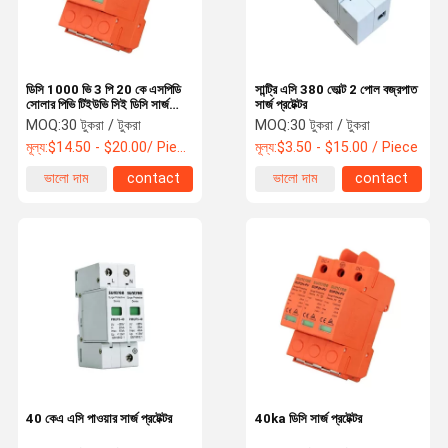
ডিসি 1000 ভি 3 পি 20 কে এসপিডি
সান্ট্রি এসি 380 ভোল্ট 2 পোল বজ্রপাত
সোলার পিভি টিইউভি সিই ডিসি সার্জ
সার্জ প্রটেক্টর
প্রটেক্টর
MOQ:
30 টুকরা / টুকরা
MOQ:
30 টুকরা / টুকরা
মূল্য:
$14.50 - $20.00/ Piece
মূল্য:
$3.50 - $15.00 / Piece
ভালো দাম
contact
ভালো দাম
contact
বাড়ি
পণ্য
আমাদের সম্পর্কে
কারখানা ভ্রমণ
40 কেএ এসি পাওয়ার সার্জ প্রটেক্টর
40ka ডিসি সার্জ প্রটেক্টর